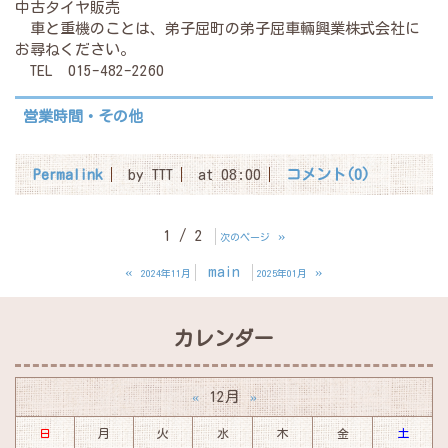
中古タイヤ販売
車と重機のことは、弟子屈町の弟子屈車輛興業株式会社に
お尋ねください。
TEL 015-482-2260
営業時間・その他
Permalink
by TTT
at 08:00
コメント(0)
1 / 2
»
次のページ
«
main
»
2024年11月
2025年01月
カレンダー
12月
«
»
日
月
火
水
木
金
土