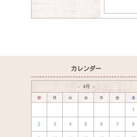
カレンダー
4月
«
»
日
月
火
水
木
金
土
1
2
3
4
5
6
7
8