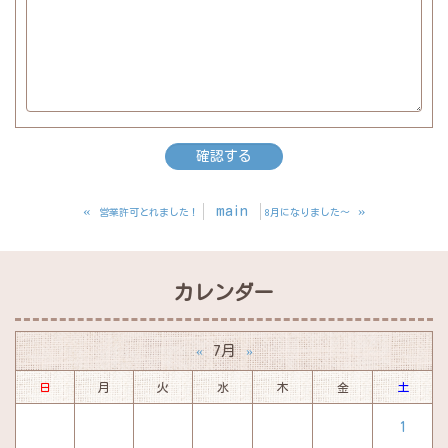
«
main
»
営業許可とれました！
8月になりました～
カレンダー
7月
«
»
日
月
火
水
木
金
土
1