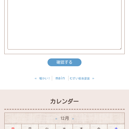
«
main
»
暖かい！
むずい板金塗装
カレンダー
12月
«
»
日
月
火
水
木
金
土