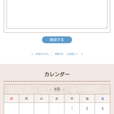
«
main
»
お休みです。
9月突入！
カレンダー
8月
«
»
日
月
火
水
木
金
土
1
2
3